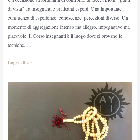
di vista” tra insegnanti e praticanti esperti. Una importante
confluenza di esperienze, conoscenze, percezioni diverse. Un
momento di aggregazione intenso ma allegro, impegnativo ma
piacevole. Il Corso insegnanti è il luogo dove si provano le
tecniche, …
7°
Leggi altro »
Corso
di
Formazione
insegnanti
Ayfi
2024-
2026