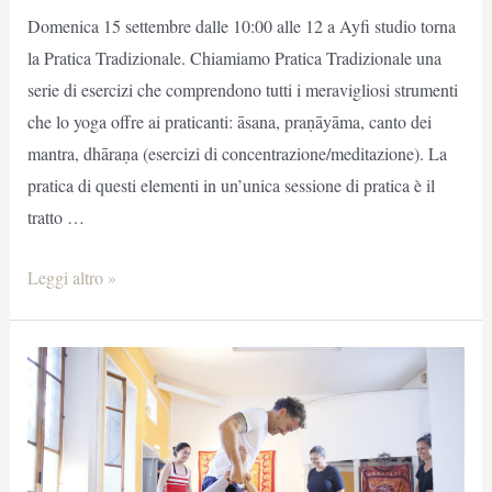
Domenica 15 settembre dalle 10:00 alle 12 a Ayfi studio torna
la Pratica Tradizionale. Chiamiamo Pratica Tradizionale una
serie di esercizi che comprendono tutti i meravigliosi strumenti
che lo yoga offre ai praticanti: āsana, praṇāyāma, canto dei
mantra, dhāraṇa (esercizi di concentrazione/meditazione). La
pratica di questi elementi in un’unica sessione di pratica è il
tratto …
Domenica
Leggi altro »
15
settembre:
Pratica
Tradizionale