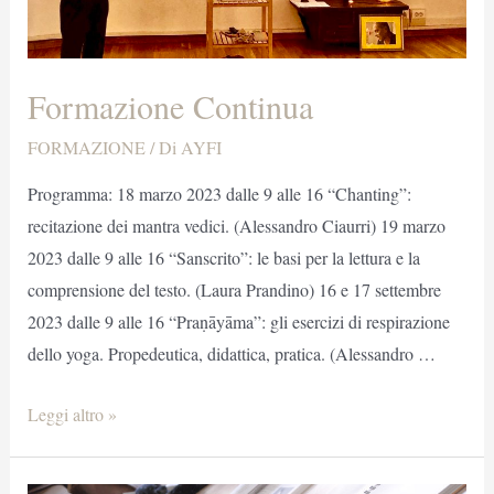
Formazione Continua
FORMAZIONE
/ Di
AYFI
Programma: 18 marzo 2023 dalle 9 alle 16 “Chanting”:
recitazione dei mantra vedici. (Alessandro Ciaurri) 19 marzo
2023 dalle 9 alle 16 “Sanscrito”: le basi per la lettura e la
comprensione del testo. (Laura Prandino) 16 e 17 settembre
2023 dalle 9 alle 16 “Praṇāyāma”: gli esercizi di respirazione
dello yoga. Propedeutica, didattica, pratica. (Alessandro …
Formazione
Leggi altro »
Continua