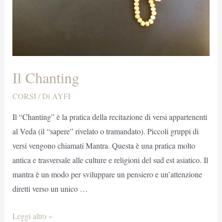
Il Chanting
CORSI
/ Di
AYFI
Il “Chanting” è la pratica della recitazione di versi appartenenti
al Veda (il “sapere” rivelato o tramandato). Piccoli gruppi di
versi vengono chiamati Mantra. Questa è una pratica molto
antica e trasversale alle culture e religioni del sud est asiatico. Il
mantra è un modo per sviluppare un pensiero e un’attenzione
diretti verso un unico …
Il
Leggi altro »