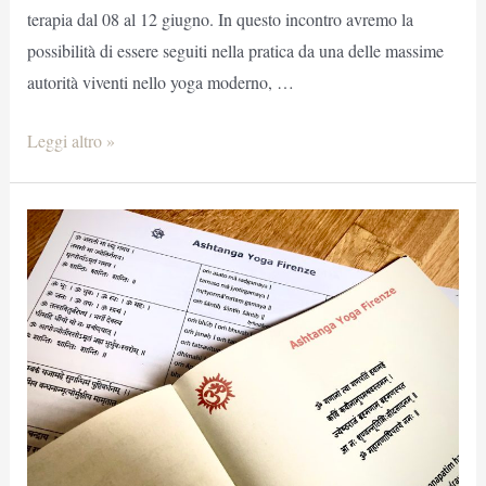
terapia dal 08 al 12 giugno. In questo incontro avremo la
possibilità di essere seguiti nella pratica da una delle massime
autorità viventi nello yoga moderno, …
Manju
Leggi altro »
Jois
a
Ayfi
“Yoga
Terapia”
a
Firenze
08-
12
Giugno
2023