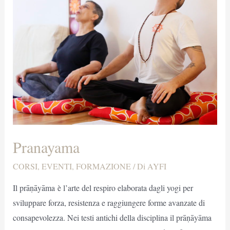
Pranayama
CORSI
,
EVENTI
,
FORMAZIONE
/ Di
AYFI
Il prāṇāyāma è l’arte del respiro elaborata dagli yogi per
sviluppare forza, resistenza e raggiungere forme avanzate di
consapevolezza. Nei testi antichi della disciplina il prāṇāyāma